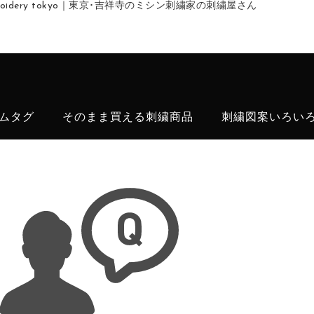
embroidery tokyo｜東京･吉祥寺のミシン刺繍家の刺繍屋さん
ムタグ
そのまま買える刺繍商品
刺繍図案いろい