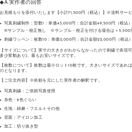
◆A.実作者の回答
お見積もりを添付いたします【小計71,500円（税込）】※送料サー
写真刺繍制作：型数1：単価45,000円：合計金額49,500円（税込
※サンプル・校正無し ※サンプル・校正を付ける場合は＋5,500
刺繍ワッペン：枚数10：単価2,000円：合計金額22,000円（税込
【サイズについて】実寸の大きさがわからなかったので刺繍で表現可
多少変動あり)。最もお安いサイズです。
【枚数について】枚数は最小ロット10枚です。大きいサイズであれば1
のとなります。
【ご注文内容】※依頼を元にした実作者の解釈です。
写真刺繍：ご依頼写真使用
糸色：6色ぐらい
生地：綿麻・フエルトその他
背面：アイロン加工
加工：切り抜き型