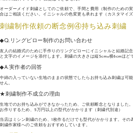
オーダーメイド刺繍としてのご依頼で、手間と費用（制作のための実
合はご相談ください。イニシャルの色変更も承れます（カスタマイ
刺繍制作依頼の断念例④持ち込み刺繍
◆Q.リングピロー制作のお問い合わせ
友人の結婚式のために手作りのリングピローにイニシャルと結婚記
と文字のイメージを添付します。刺繍の大きさは縦5cm×横6cmほ
◆A.実作者の回答
中綿の入っていない生地のままの状態でしたらお持ち込み刺繍は可
せん。
★刺繍制作不成立の理由
生地でのお持ち込みができなかったため、ご依頼断念となりました
お作りするため、5万円以上の型代がかかります（刺繍代別途）
当店はミシン刺繍のため、1枚作るだけでも型代がかかります。その為
刺繍作家様へのご依頼をおすすめしています。