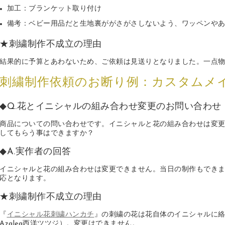
加工：ブランケット取り付け
備考：ベビー用品だと生地裏ががさがさしないよう、ワッペンや
★刺繍制作不成立の理由
結果的に予算とあわないため、ご依頼は見送りとなりました。一点
刺繍制作依頼のお断り例：カスタムメ
◆Q.花とイニシャルの組み合わせ変更のお問い合わせ
商品についての問い合わせです。イニシャルと花の組み合わせは変更
してもらう事はできますか？
◆A.実作者の回答
イニシャルと花の組み合わせは変更できません。当日の制作もできま
応となります。
★刺繍制作不成立の理由
『
イニシャル花刺繍ハンカチ
』の刺繍の花は花自体のイニシャルに
Azalea西洋ツツジ）。変更はできません。