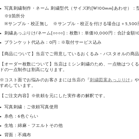
写真刺繍制作・ネーム 刺繍型代（サイズ約[W100mm]あわせ）：型数
※2箇所分
※サンプル・校正無し ※サンプル・校正を付ける場合は＋5,500
刺繍あっぷりけ/ネーム[○○○○]：枚数1：単価10,000円：合計金額1
ブランケット代込み：0円：※取付サービス込み
【商品について】当店でご用意しているおくるみ・バスタオルの商
【オーダー枚数について】当店はミシン刺繍のため、一点物はつく
ドの一点制作は割高になります。
※コスト面でお悩みのお客さまには当店の『
刺繍図案あっぷりけ
』
すめしています。
【ご注文内容】※依頼を元にした実作者の解釈です。
写真刺繍：ご依頼写真使用
糸色：6色ぐらい
生地：綿麻・フエルトその他
背面：不織布