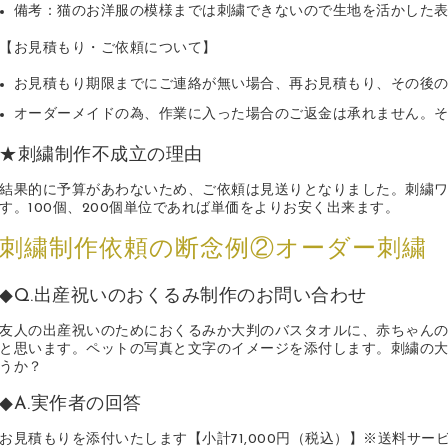
備考：猫のお洋服の模様までは刺繍できないので生地を活かした
【お見積もり・ご依頼について】
お見積もり期限までにご連絡が無い場合、再お見積もり、その後
オーダーメイドの為、作業に入った場合のご返金は承れません。
★刺繍制作不成立の理由
結果的に予算があわないため、ご依頼は見送りとなりました。刺繍ワ
す。100個、200個単位であれば単価をよりお安く出来ます。
刺繍制作依頼の断念例②オーダー刺繍
◆Q.出産祝いのおくるみ制作のお問い合わせ
友人の出産祝いのためにおくるみか大判のバスタオルに、赤ちゃん
と思います。ペットの写真と文字のイメージを添付します。刺繍の大きさ
うか？
◆A.実作者の回答
お見積もりを添付いたします【小計71,000円（税込）】※送料サー