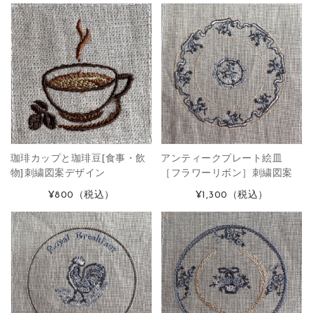
珈琲カップと珈琲豆[食事・飲
アンティークプレート絵皿
物]刺繍図案デザイン
［フラワーリボン］刺繍図案
¥800
（税込）
¥1,300
（税込）