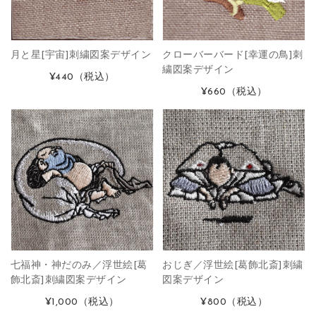
月と星[宇宙]刺繍図案デザイン
クローバーバード[幸運の鳥]刺
繍図案デザイン
¥440
（税込）
¥660
（税込）
七福神・神だのみ／浮世絵[葛
おじぎ／浮世絵[葛飾北斎]刺繍
飾北斎]刺繍図案デザイン
図案デザイン
¥1,000
（税込）
¥800
（税込）