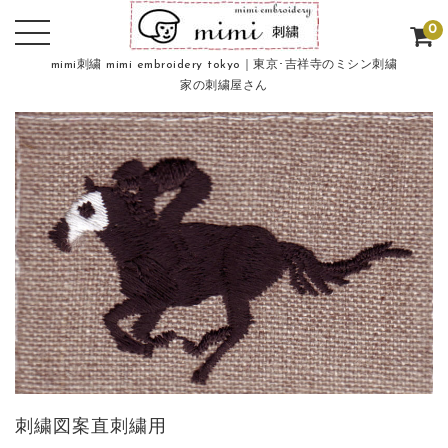
0
mimi刺繍 mimi embroidery tokyo｜東京･吉祥寺のミシン刺繍
家の刺繍屋さん
刺繍図案直刺繍用