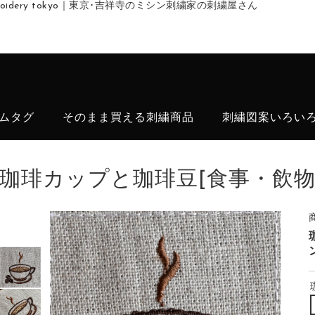
embroidery tokyo｜東京･吉祥寺のミシン刺繍家の刺繍屋さん
ムタグ
そのまま買える刺繍商品
刺繍図案いろい
珈琲カップと珈琲豆[食事・飲物