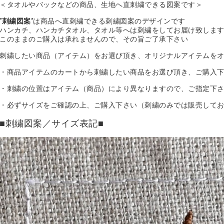
＜タオルやバックなどの商品、生地へ直刺繍できる図案です＞
“刺繍図案”
は商品へ直刺繍できる刺繍図案のデザインです
ハンカチ、ハンカチタオル、タオル等へは刺繍をしてお届け致しま
このままのご購入は承れませんので、その旨ご了承下さい
刺繍したい商品（アイテム）をお選び頂き、オリジナルアイテムを
・商品アイテムのカートから刺繍したい商品をお選び頂き、ご購入
・刺繍の位置はアイテム（商品）により異なりますので、ご指定下
・必ずサイズをご確認の上、ご購入下さい（刺繍のみでは販売して
■刺繍図案／サイズ表記■