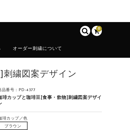
0
ろ
オーダー刺繍について
]刺繍図案デザイン
商品番号：PD-4377
珈琲カップと珈琲豆[食事・飲物]刺繍図案デザイ
ン
珈琲カップ／色
ブラウン