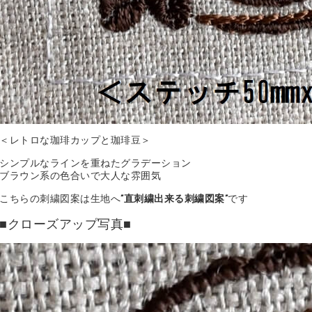
＜レトロな珈琲カップと珈琲豆＞
シンプルなラインを重ねたグラデーション
ブラウン系の色合いで大人な雰囲気
こちらの刺繍図案は生地へ
”直刺繍出来る刺繍図案”
です
■クローズアップ写真■