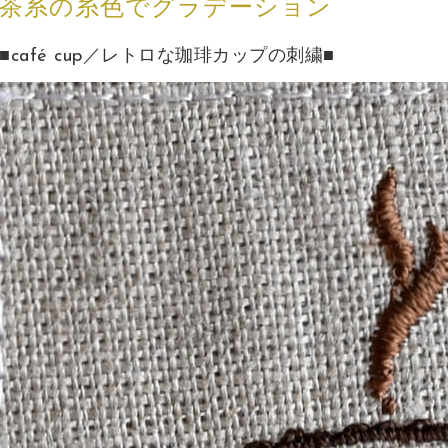
茶系の糸色でグラデーション
■café cup／レトロな珈琲カップの刺繍■