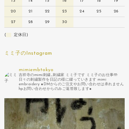
13
14
15
16
17
18
19
20
21
22
23
24
25
26
27
28
29
30
(
定休日)
ミミ子のInstagram
mimiembtokyo
吉祥寺のmimi刺繍_刺繍家 ミミ子です
ミミ子のお仕事🤲
日々の刺繍製作を日記の様に綴っていきます
mimi
embroidery
●DMからのご注文やお問い合わせは承れません
hpお問い合わせからのみご返答致します●