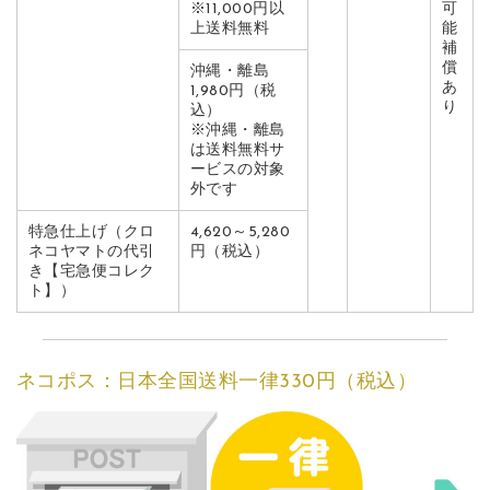
※11,000円以
可
上送料無料
能
補
償
沖縄・離島
あ
1,980円（税
り
込）
※沖縄・離島
は送料無料サ
ービスの対象
外です
特急仕上げ（クロ
4,620～5,280
ネコヤマトの代引
円（税込）
き【宅急便コレク
ト】）
ネコポス：日本全国送料一律330円（税込）