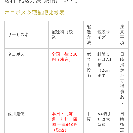
送料･配送方法･納期について
ネコポス＆宅配便比較表
配
注
配送料（税
達
包装サ
意
サービス名
込）
方
イズ
事
法
項
ネコポス
全国一律 330
ポ
封筒ま
日
円（税込）
ス
たはA4
時
ト
箱
指
投
（2cm
定
函
まで）
不
可
補
償
あ
り
佐川急便
本州・北海
手
A4箱ま
日
道・九州・四
渡
たは大
時
国 一律660円
し
型箱
指
（税込）
定