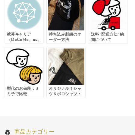
携帯キャリア
持ち込み刺繍のオ
送料･配送方法･納
（DoCoMo、au、
ーダー方法
期について
SoftBank等）のメ
ールアドレスをご
登録のお客様へ
型代のお値段：ミ
オリジナルＴシャ
ミ子で比較
ツ＆ポロシャツ：
オーダーメイド刺
繍について
商品カテゴリー