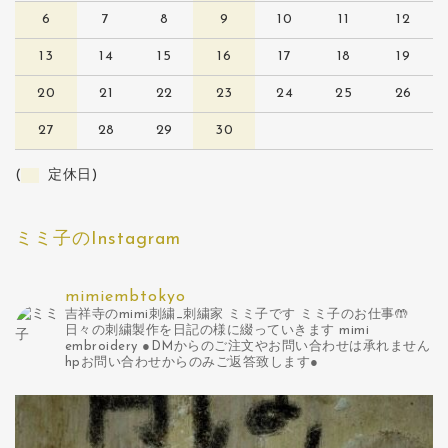
6
7
8
9
10
11
12
13
14
15
16
17
18
19
20
21
22
23
24
25
26
27
28
29
30
(
定休日)
ミミ子のInstagram
mimiembtokyo
吉祥寺のmimi刺繍_刺繍家 ミミ子です
ミミ子のお仕事🤲
日々の刺繍製作を日記の様に綴っていきます
mimi
embroidery
●DMからのご注文やお問い合わせは承れません
hpお問い合わせからのみご返答致します●