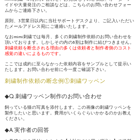
イドや大量発注のご相談などは、こちらのお問い合わせフォー
ムからご連絡下さい。
原則、3営業日以内に当社サポートデスクより、ご記入いただい
たメールアドレス宛にご連絡いたします。
なおmimi刺繍では毎月、多くの刺繍制作依頼のお問い合わせを
頂いております。しかしその内の8割は制作に結びつきません。
刺繍依頼を断念される理由の多くは依頼者と制作者側のコスト
感覚の違いによるものです
。
ここでは成約に至らなかった依頼内容をサンプルとして提示い
たします。お問い合わせ前に今一度ご確認下さい。
刺繍制作依頼の断念例①刺繍ワッペン
◆Q.刺繡ワッペン制作のお問い合わせ
飼っている猫の写真を添付します。この画像の刺繍ワッペンを
製作したいと思います。費用がいくらぐらいかかるのかお教え
ください。
◆A.実作者の回答