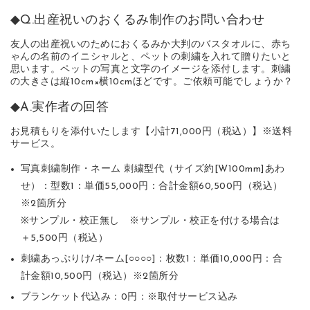
◆Q.出産祝いのおくるみ制作のお問い合わせ
友人の出産祝いのためにおくるみか大判のバスタオルに、赤ち
ゃんの名前のイニシャルと、ペットの刺繍を入れて贈りたいと
思います。ペットの写真と文字のイメージを添付します。刺繍
の大きさは縦10cm×横10cmほどです。ご依頼可能でしょうか？
◆A.実作者の回答
お見積もりを添付いたします【小計71,000円（税込）】※送料
サービス。
写真刺繍制作・ネーム 刺繍型代（サイズ約[W100mm]あわ
せ）：型数1：単価55,000円：合計金額60,500円（税込）
※2箇所分
※サンプル・校正無し ※サンプル・校正を付ける場合は
＋5,500円（税込）
刺繍あっぷりけ/ネーム[○○○○]：枚数1：単価10,000円：合
計金額10,500円（税込）※2箇所分
ブランケット代込み：0円：※取付サービス込み