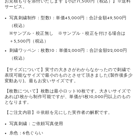
お見積もりを添付いたします【小計71,500円（税込）】※送料
サービス。
写真刺繍制作：型数1：単価45,000円：合計金額49,500円
（税込）
※サンプル・校正無し ※サンプル・校正を付ける場合は
＋5,500円（税込）
刺繍ワッペン：枚数10：単価2,000円：合計金額22,000円
（税込）
【サイズについて】実寸の大きさがわからなかったので刺繍で
表現可能なサイズで最小のものとさせて頂きました(製作後多少
変動あり)。最もお安いサイズです。
【枚数について】枚数は最小ロット10枚です。大きいサイズで
あれば1枚から制作可能ですが、単価が1枚10,000円以上のもの
となります。
【ご注文内容】※依頼を元にした実作者の解釈です。
写真刺繍：ご依頼写真使用
糸色：6色ぐらい