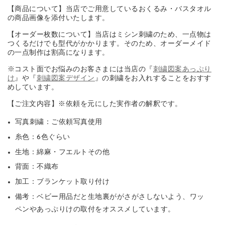
【商品について】当店でご用意しているおくるみ・バスタオル
の商品画像を添付いたします。
【オーダー枚数について】当店はミシン刺繍のため、一点物は
つくるだけでも型代がかかります。そのため、オーダーメイド
の一点制作は割高になります。
※コスト面でお悩みのお客さまには当店の『
刺繍図案あっぷり
け
』や『
刺繍図案デザイン
』の刺繍をお入れすることをおすす
めしています。
【ご注文内容】※依頼を元にした実作者の解釈です。
写真刺繍：ご依頼写真使用
糸色：6色ぐらい
生地：綿麻・フエルトその他
背面：不織布
加工：ブランケット取り付け
備考：ベビー用品だと生地裏ががさがさしないよう、ワッ
ペンやあっぷりけの取付をオススメしています。