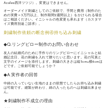
Azalea西洋ツツジ）。変更はできません。
オーダーメイド刺繍としてのご依頼で、手間と費用（制作のた
めの実費＝3万円以上、制作期間2週間以上）をかけられる場合
はご相談ください。イニシャルの色変更も承れます（カスタマ
イズ費用別途ご請求）。
刺繍制作依頼の断念例④持ち込み刺繍
◆Q.リングピロー制作のお問い合わせ
友人の結婚式のために手作りのリングピローにイニシャルと結
婚記念日、花の刺繍を入れて贈りたいと思います。花の写真と
文字のイメージを添付します。刺繍の大きさは縦5cm×横6cmほ
どです。ご依頼可能でしょうか？
◆A.実作者の回答
中綿の入っていない生地のままの状態でしたらお持ち込み刺繍
は可能です。縫製が終わり、綿の入ったものへは刺繍出来ませ
ん。
★刺繍制作不成立の理由