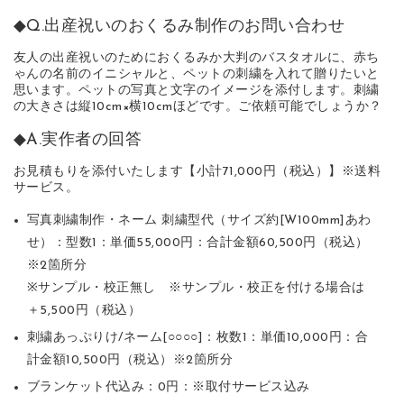
◆Q.出産祝いのおくるみ制作のお問い合わせ
友人の出産祝いのためにおくるみか大判のバスタオルに、赤ち
ゃんの名前のイニシャルと、ペットの刺繍を入れて贈りたいと
思います。ペットの写真と文字のイメージを添付します。刺繍
の大きさは縦10cm×横10cmほどです。ご依頼可能でしょうか？
◆A.実作者の回答
お見積もりを添付いたします【小計71,000円（税込）】※送料
サービス。
写真刺繍制作・ネーム 刺繍型代（サイズ約[W100mm]あわ
せ）：型数1：単価55,000円：合計金額60,500円（税込）
※2箇所分
※サンプル・校正無し ※サンプル・校正を付ける場合は
＋5,500円（税込）
刺繍あっぷりけ/ネーム[○○○○]：枚数1：単価10,000円：合
計金額10,500円（税込）※2箇所分
ブランケット代込み：0円：※取付サービス込み