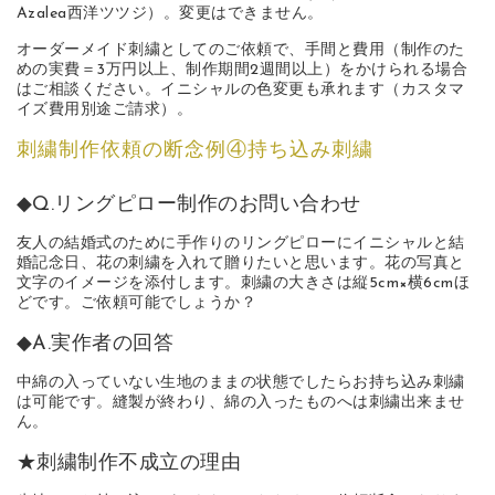
Azalea西洋ツツジ）。変更はできません。
オーダーメイド刺繍としてのご依頼で、手間と費用（制作のた
めの実費＝3万円以上、制作期間2週間以上）をかけられる場合
はご相談ください。イニシャルの色変更も承れます（カスタマ
イズ費用別途ご請求）。
刺繍制作依頼の断念例④持ち込み刺繍
◆Q.リングピロー制作のお問い合わせ
友人の結婚式のために手作りのリングピローにイニシャルと結
婚記念日、花の刺繍を入れて贈りたいと思います。花の写真と
文字のイメージを添付します。刺繍の大きさは縦5cm×横6cmほ
どです。ご依頼可能でしょうか？
◆A.実作者の回答
中綿の入っていない生地のままの状態でしたらお持ち込み刺繍
は可能です。縫製が終わり、綿の入ったものへは刺繍出来ませ
ん。
★刺繍制作不成立の理由