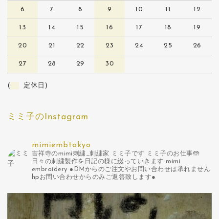
6
7
8
9
10
11
12
13
14
15
16
17
18
19
20
21
22
23
24
25
26
27
28
29
30
(
定休日)
ミミ子のInstagram
mimiembtokyo
吉祥寺のmimi刺繍_刺繍家 ミミ子です
ミミ子のお仕事🤲
日々の刺繍製作を日記の様に綴っていきます
mimi
embroidery
●DMからのご注文やお問い合わせは承れません
hpお問い合わせからのみご返答致します●