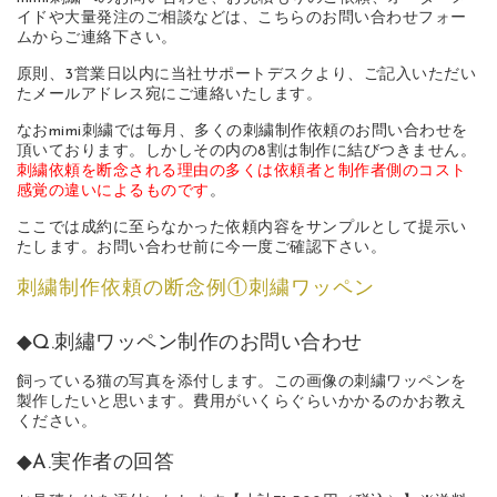
イドや大量発注のご相談などは、こちらのお問い合わせフォー
ムからご連絡下さい。
原則、3営業日以内に当社サポートデスクより、ご記入いただい
たメールアドレス宛にご連絡いたします。
なおmimi刺繍では毎月、多くの刺繍制作依頼のお問い合わせを
頂いております。しかしその内の8割は制作に結びつきません。
刺繍依頼を断念される理由の多くは依頼者と制作者側のコスト
感覚の違いによるものです
。
ここでは成約に至らなかった依頼内容をサンプルとして提示い
たします。お問い合わせ前に今一度ご確認下さい。
刺繍制作依頼の断念例①刺繍ワッペン
◆Q.刺繡ワッペン制作のお問い合わせ
飼っている猫の写真を添付します。この画像の刺繍ワッペンを
製作したいと思います。費用がいくらぐらいかかるのかお教え
ください。
◆A.実作者の回答