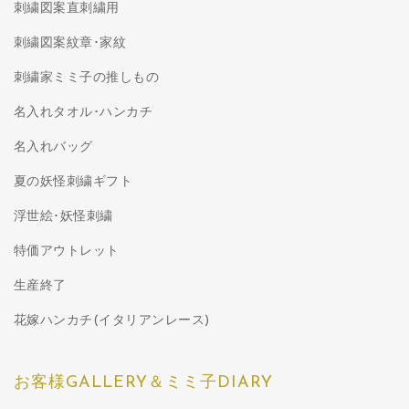
刺繍図案直刺繍用
刺繍図案紋章･家紋
刺繍家ミミ子の推しもの
名入れタオル･ハンカチ
名入れバッグ
夏の妖怪刺繍ギフト
浮世絵･妖怪刺繍
特価アウトレット
生産終了
花嫁ハンカチ(イタリアンレース)
お客様GALLERY＆ミミ子DIARY