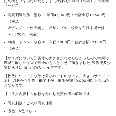
お見積もりを添付いたします【小計71,500円（税込）】※送料
サービス。
写真刺繍制作：型数1：単価45,000円：合計金額49,500円
（税込）
※サンプル・校正無し ※サンプル・校正を付ける場合は
＋5,500円（税込）
刺繍ワッペン：枚数10：単価2,000円：合計金額22,000円
（税込）
【サイズについて】実寸の大きさがわからなかったので刺繍で
表現可能なサイズで最小のものとさせて頂きました(製作後多少
変動あり)。最もお安いサイズです。
【枚数について】枚数は最小ロット10枚です。大きいサイズで
あれば1枚から制作可能ですが、単価が1枚10,000円以上のもの
となります。
【ご注文内容】※依頼を元にした実作者の解釈です。
写真刺繍：ご依頼写真使用
糸色：6色ぐらい