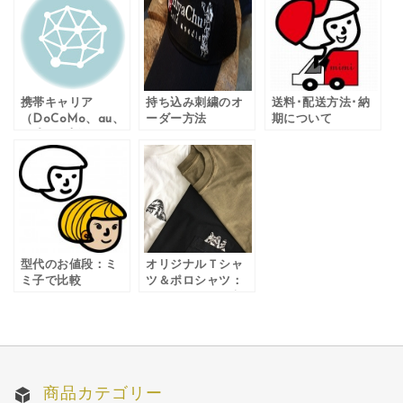
携帯キャリア
持ち込み刺繍のオ
送料･配送方法･納
（DoCoMo、au、
ーダー方法
期について
SoftBank等）のメ
ールアドレスをご
登録のお客様へ
型代のお値段：ミ
オリジナルＴシャ
ミ子で比較
ツ＆ポロシャツ：
オーダーメイド刺
繍について
商品カテゴリー