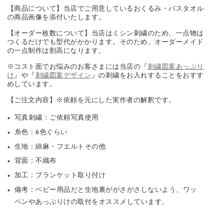
【商品について】当店でご用意しているおくるみ・バスタオル
の商品画像を添付いたします。
【オーダー枚数について】当店はミシン刺繍のため、一点物は
つくるだけでも型代がかかります。そのため、オーダーメイド
の一点制作は割高になります。
※コスト面でお悩みのお客さまには当店の『
刺繍図案あっぷり
け
』や『
刺繍図案デザイン
』の刺繍をお入れすることをおすす
めしています。
【ご注文内容】※依頼を元にした実作者の解釈です。
写真刺繍：ご依頼写真使用
糸色：6色ぐらい
生地：綿麻・フエルトその他
背面：不織布
加工：ブランケット取り付け
備考：ベビー用品だと生地裏ががさがさしないよう、ワッ
ペンやあっぷりけの取付をオススメしています。