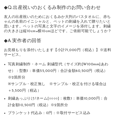
◆Q.出産祝いのおくるみ制作のお問い合わせ
友人の出産祝いのためにおくるみか大判のバスタオルに、赤ち
ゃんの名前のイニシャルと、ペットの刺繍を入れて贈りたいと
思います。ペットの写真と文字のイメージを添付します。刺繍
の大きさは縦10cm×横10cmほどです。ご依頼可能でしょうか？
◆A.実作者の回答
お見積もりを添付いたします【小計71,000円（税込）】※送料
サービス。
写真刺繍制作・ネーム 刺繍型代（サイズ約[W100mm]あわ
せ）：型数1：単価55,000円：合計金額60,500円（税込）
※2箇所分
※サンプル・校正無し ※サンプル・校正を付ける場合は
＋5,500円（税込）
刺繍あっぷりけ/ネーム[○○○○]：枚数1：単価10,000円：合
計金額10,500円（税込）※2箇所分
ブランケット代込み：0円：※取付サービス込み