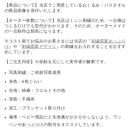
【商品について】当店でご用意しているおくるみ・バスタオル
の商品画像を添付いたします。
【オーダー枚数について】当店はミシン刺繍のため、一点物は
つくるだけでも型代がかかります。そのため、オーダーメイド
の一点制作は割高になります。
※コスト面でお悩みのお客さまには当店の『
刺繍図案あっぷり
け
』や『
刺繍図案デザイン
』の刺繍をお入れすることをおすす
めしています。
【ご注文内容】※依頼を元にした実作者の解釈です。
写真刺繍：ご依頼写真使用
糸色：6色ぐらい
生地：綿麻・フエルトその他
背面：不織布
加工：ブランケット取り付け
備考：ベビー用品だと生地裏ががさがさしないよう、ワッ
ペンやあっぷりけの取付をオススメしています。