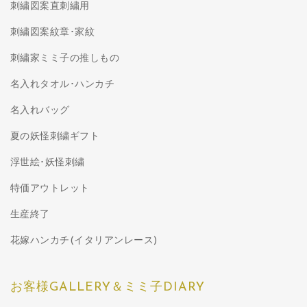
刺繍図案直刺繍用
刺繍図案紋章･家紋
刺繍家ミミ子の推しもの
名入れタオル･ハンカチ
名入れバッグ
夏の妖怪刺繍ギフト
浮世絵･妖怪刺繍
特価アウトレット
生産終了
花嫁ハンカチ(イタリアンレース)
お客様GALLERY＆ミミ子DIARY