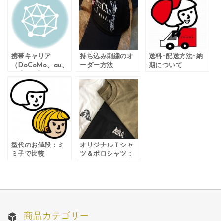
携帯キャリア
持ち込み刺繍のオ
送料･配送方法･納
（DoCoMo、au、
ーダー方法
期について
SoftBank等）のメ
ールアドレスをご
登録のお客様へ
型代のお値段：ミ
オリジナルＴシャ
ミ子で比較
ツ＆ポロシャツ：
オーダーメイド刺
繍について
商品カテゴリー