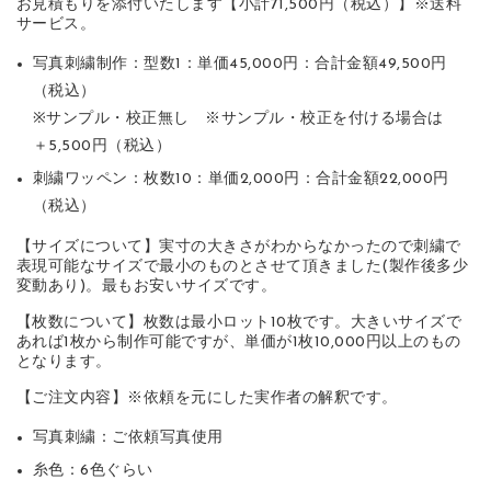
お見積もりを添付いたします【小計71,500円（税込）】※送料
サービス。
写真刺繍制作：型数1：単価45,000円：合計金額49,500円
（税込）
※サンプル・校正無し ※サンプル・校正を付ける場合は
＋5,500円（税込）
刺繍ワッペン：枚数10：単価2,000円：合計金額22,000円
（税込）
【サイズについて】実寸の大きさがわからなかったので刺繍で
表現可能なサイズで最小のものとさせて頂きました(製作後多少
変動あり)。最もお安いサイズです。
【枚数について】枚数は最小ロット10枚です。大きいサイズで
あれば1枚から制作可能ですが、単価が1枚10,000円以上のもの
となります。
【ご注文内容】※依頼を元にした実作者の解釈です。
写真刺繍：ご依頼写真使用
糸色：6色ぐらい