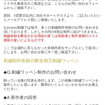
イドや大量発注のご相談などは、こちらのお問い合わせフォー
ムからご連絡下さい。
原則、3営業日以内に当社サポートデスクより、ご記入いただい
たメールアドレス宛にご連絡いたします。
なおmimi刺繍では毎月、多くの刺繍制作依頼のお問い合わせを
頂いております。しかしその内の8割は制作に結びつきません。
刺繍依頼を断念される理由の多くは依頼者と制作者側のコスト
感覚の違いによるものです
。
ここでは成約に至らなかった依頼内容をサンプルとして提示い
たします。お問い合わせ前に今一度ご確認下さい。
刺繍制作依頼の断念例①刺繍ワッペン
◆Q.刺繡ワッペン制作のお問い合わせ
飼っている猫の写真を添付します。この画像の刺繍ワッペンを
製作したいと思います。費用がいくらぐらいかかるのかお教え
ください。
◆A.実作者の回答