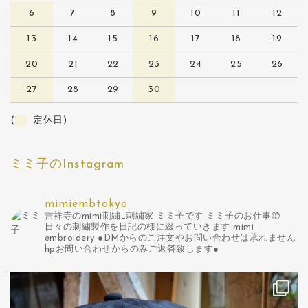
6
7
8
9
10
11
12
13
14
15
16
17
18
19
20
21
22
23
24
25
26
27
28
29
30
(
定休日)
ミミ子のInstagram
mimiembtokyo
吉祥寺のmimi刺繍_刺繍家 ミミ子です
ミミ子のお仕事🤲
日々の刺繍製作を日記の様に綴っていきます
mimi
embroidery
●DMからのご注文やお問い合わせは承れません
hpお問い合わせからのみご返答致します●