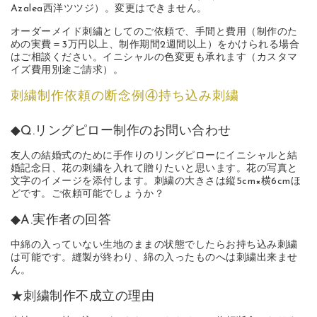
Azalea西洋ツツジ）。変更はできません。
オーダーメイド刺繍としてのご依頼で、手間と費用（制作のた
めの実費＝3万円以上、制作期間2週間以上）をかけられる場合
はご相談ください。イニシャルの色変更も承れます（カスタマ
イズ費用別途ご請求）。
刺繍制作依頼の断念例④持ち込み刺繍
◆Q.リングピロー制作のお問い合わせ
友人の結婚式のために手作りのリングピローにイニシャルと結
婚記念日、花の刺繍を入れて贈りたいと思います。花の写真と
文字のイメージを添付します。刺繍の大きさは縦5cm×横6cmほ
どです。ご依頼可能でしょうか？
◆A.実作者の回答
中綿の入っていない生地のままの状態でしたらお持ち込み刺繍
は可能です。縫製が終わり、綿の入ったものへは刺繍出来ませ
ん。
★刺繍制作不成立の理由