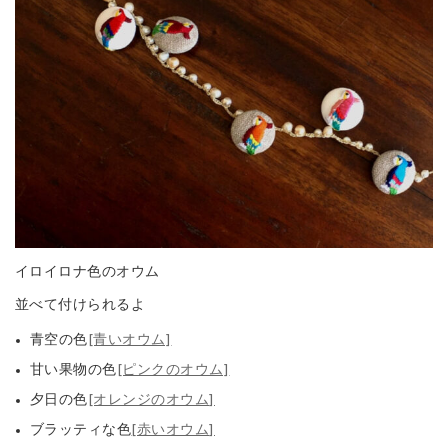
イロイロナ色のオウム
並べて付けられるよ
青空の色
[青いオウム]
甘い果物の色
[ピンクのオウム]
夕日の色
[オレンジのオウム]
ブラッティな色
[赤いオウム]