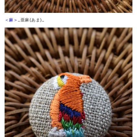
＜麻＞
_亜麻(あま)_