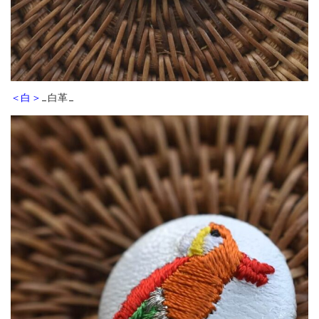
＜白＞
_白革_