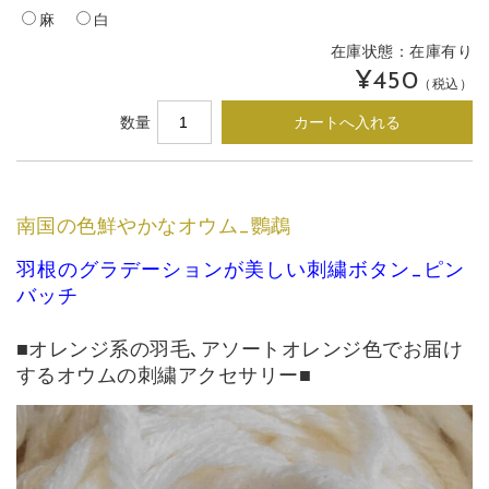
麻
白
在庫状態：
在庫有り
¥450
（税込）
数量
南国の色鮮やかなオウム_鸚鵡
羽根のグラデーションが美しい刺繍ボタン_ピン
バッチ
■オレンジ系の羽毛､アソートオレンジ色でお届け
するオウムの刺繍アクセサリー■