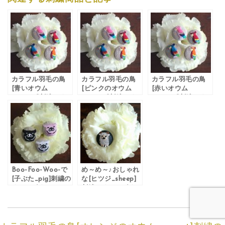
カラフル羽毛の鳥
カラフル羽毛の鳥
カラフル羽毛の鳥
[青いオウム
[ピンクのオウム
[赤いオウム
_parrot]刺繍のく
_parrot]刺繍のく
_parrot]刺繍のく
るみボタン･ピン
るみボタン
るみボタン
Boo-Foo-Woo-で
め～め～♪おしゃれ
[子ぶた_pig]刺繍の
な[ヒツジ_sheep]
くるみボタン
刺繍のくるみボタ
ン