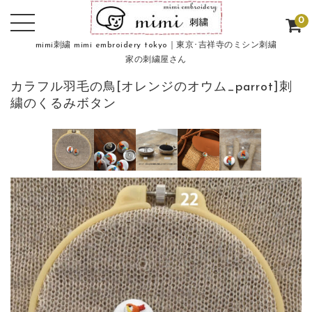
0
mimi刺繍 mimi embroidery tokyo｜東京･吉祥寺のミシン刺繍
家の刺繍屋さん
カラフル羽毛の鳥[オレンジのオウム_parrot]刺
繍のくるみボタン