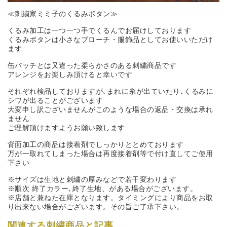
≪刺繍家ミミ子のくるみボタン≫
くるみ加工は一つ一つ手でくるんでお届けしております
くるみボタンは小さなブローチ・服飾品としてお使いいただけ
ます
缶バッチとは又違った柔らかさのある刺繍商品です
アレンジをお楽しみ頂けると幸いです
それぞれ検品しておりますが､まれに糸が出ていたり､くるみに
シワが出ることがございます
大変申し訳ございませんがこのような場合の返品・交換は承れ
ません
ご理解頂けますようお願い致します
背面加工の商品は接着剤でしっかりととめております
万が一取れてしまった場合は再度接着剤等で付け直してご使用
下さい
※サイズは生地と刺繍の厚みなどで若干変わります
※順次 終了カラー､終了生地、がある場合がございます。
※店舗と兼ねた在庫となります。タイミングにより商品をお取
り出来ない場合がございます。その旨ご了承下さい。
関連する刺繍商品と記事