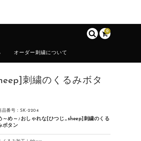
0
ろ
オーダー刺繍について
heep]刺繍のくるみボタ
商品番号：SK-2204
め～め～♪おしゃれな[ひつじ_sheep]刺繍のくる
みボタン