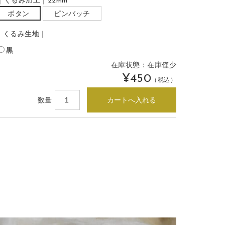
｜くるみ加工｜22mm
ボタン
ピンバッチ
｜くるみ生地｜
黒
在庫状態：
在庫僅少
¥450
（税込）
数量