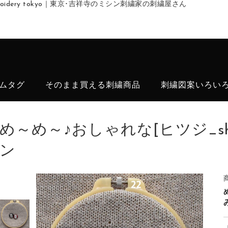
embroidery tokyo｜東京･吉祥寺のミシン刺繍家の刺繍屋さん
ムタグ
そのまま買える刺繍商品
刺繍図案いろい
め～め～♪おしゃれな[ヒツジ_s
ン