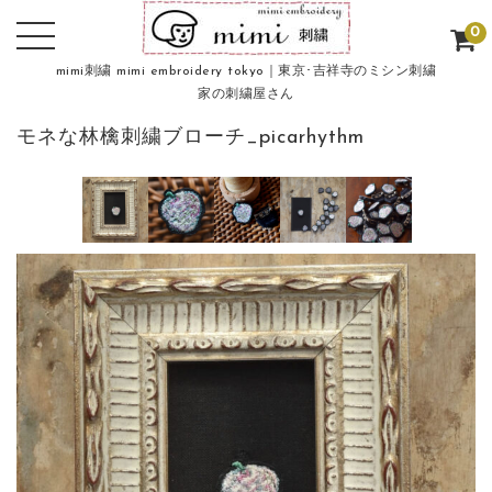
0
mimi刺繍 mimi embroidery tokyo｜東京･吉祥寺のミシン刺繍
家の刺繍屋さん
モネな林檎刺繍ブローチ_picarhythm