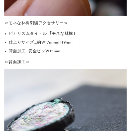
≪モネな林檎刺繍アクセサリー≫
ピカリズムタイトル…｢モネな林檎｣
仕上りサイズ…約W17mm×H19mm
背面加工…安全ピンW15mm
≪背面加工≫