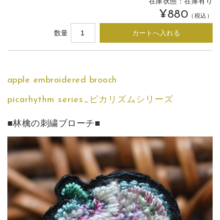
在庫状態：
在庫有り
¥880
（税込）
数量
apple embroidered brooch
picarhythm series_ピカリズムシリーズ
■林檎の刺繍ブローチ■