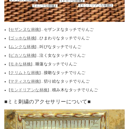
[
セザンヌな林檎
]…セザンヌなタッチでりんご
[
ゴッホな林檎
]…ひまわりなタッチでりんご
[
ムンクな林檎
]…叫びなタッチでりんご
[
ピカソな林檎
]…泣く女なタッチでりんご
[
モネな林檎
]…睡蓮なタッチでりんご
[
クリムトな林檎
]…接吻なタッチでりんご
[
マティスな林檎
]…切り絵なタッチでりんご
[
モンドリアンな林檎
]…積み木なタッチでりんご
■ミミ刺繍のアクセサリーについて■