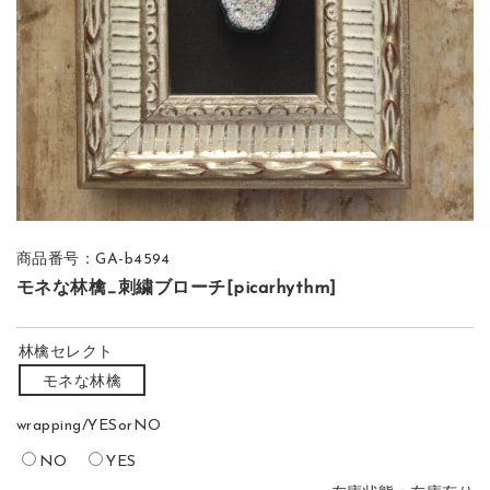
商品番号：GA-b4594
モネな林檎_刺繍ブローチ[picarhythm]
林檎セレクト
モネな林檎
wrapping/YESorNO
NO
YES