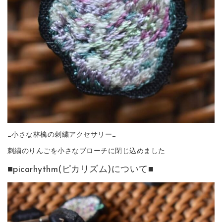
_小さな林檎の刺繍アクセサリー_
刺繍のりんごを小さなブローチに閉じ込めました
■picarhythm(ピカリズム)について■