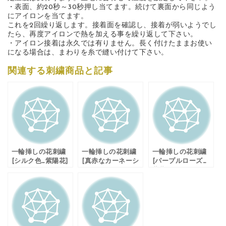
・表面、約20秒～30秒押し当てます。続けて裏面から同じよう
にアイロンを当てます。
これを2回繰り返します。接着面を確認し、接着が弱いようでし
たら、再度アイロンで熱を加える事を繰り返して下さい。
・アイロン接着は永久では有りません。長く付けたままお使い
になる場合は、まわりを糸で縫い付けて下さい。
関連する刺繍商品と記事
一輪挿しの花刺繍
一輪挿しの花刺繍
一輪挿しの花刺繍
[シルク色_紫陽花]
[真赤なカーネーシ
[パープルローズ_
ワッペン あっぷり
ョン]ワッペン あっ
薔薇]ワッペン あっ
け仕上げ
ぷりけ仕上げ
ぷりけ仕上げ