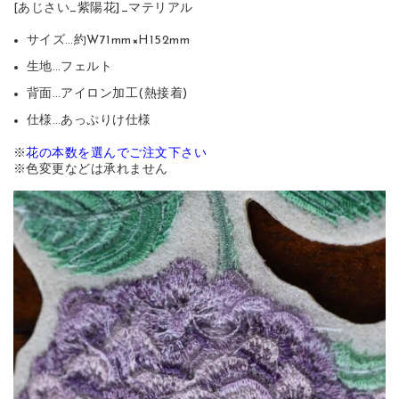
[あじさい_紫陽花]_マテリアル
サイズ…約W71mm×H152mm
生地…フェルト
背面…アイロン加工(熱接着)
仕様…あっぷりけ仕様
※
花の本数を選んでご注文下さい
※色変更などは承れません