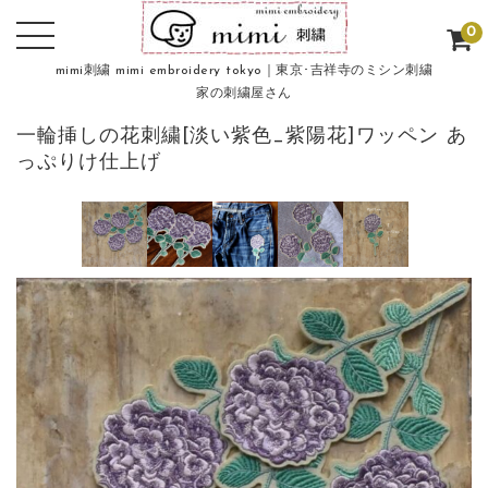
0
mimi刺繍 mimi embroidery tokyo｜東京･吉祥寺のミシン刺繍
家の刺繍屋さん
一輪挿しの花刺繍[淡い紫色_紫陽花]ワッペン あ
っぷりけ仕上げ