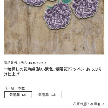
商品番号：WA-4540purple
一輪挿しの花刺繍[淡い紫色_紫陽花]ワッペン あっぷり
け仕上げ
花一輪／本数
紫陽花_1本
紫陽花_3本
在庫状態：
在庫有り