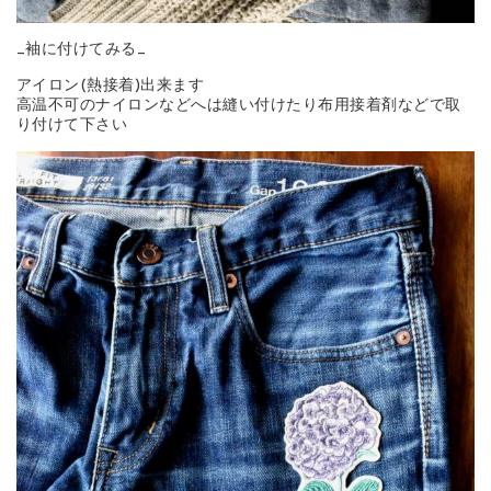
_袖に付けてみる_
アイロン(熱接着)出来ます
高温不可のナイロンなどへは縫い付けたり布用接着剤などで取
り付けて下さい