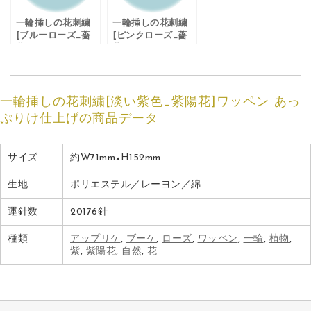
一輪挿しの花刺繍
一輪挿しの花刺繍
[ブルーローズ_薔
[ピンクローズ_薔
薇]ワッペン あっぷ
薇]ワッペン あっぷ
りけ仕上げ
りけ仕上げ
一輪挿しの花刺繍[淡い紫色_紫陽花]ワッペン あっ
ぷりけ仕上げの商品データ
サイズ
約W71mm×H152mm
生地
ポリエステル／レーヨン／綿
運針数
20176針
種類
アップリケ
,
ブーケ
,
ローズ
,
ワッペン
,
一輪
,
植物
,
紫
,
紫陽花
,
自然
,
花