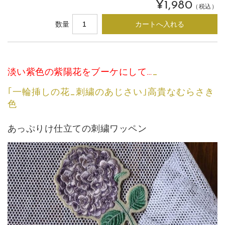
¥1,980
（税込）
数量
淡い紫色の紫陽花をブーケにして…
_
｢一輪挿しの花_刺繍のあじさい｣高貴なむらさき
色
あっぷりけ仕立ての刺繍ワッペン