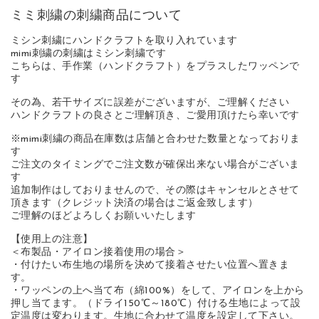
ミミ刺繍の刺繍商品について
ミシン刺繍にハンドクラフトを取り入れています
mimi刺繍の刺繍はミシン刺繍です
こちらは、手作業（ハンドクラフト）をプラスしたワッペンで
す
その為、若干サイズに誤差がございますが、ご理解ください
ハンドクラフトの良さとご理解頂き、ご愛用頂けたら幸いです
※mimi刺繍の商品在庫数は店舗と合わせた数量となっておりま
す
ご注文のタイミングでご注文数が確保出来ない場合がございま
す
追加制作はしておりませんので、その際はキャンセルとさせて
頂きます（クレジット決済の場合はご返金致します）
ご理解のほどよろしくお願いいたします
【使用上の注意】
＜布製品・アイロン接着使用の場合＞
・付けたい布生地の場所を決めて接着させたい位置へ置きま
す。
・ワッペンの上へ当て布（綿100%）をして、アイロンを上から
押し当てます。（ドライ150℃～180℃）付ける生地によって設
定温度は変わります。生地に合わせて温度を設定して下さい。