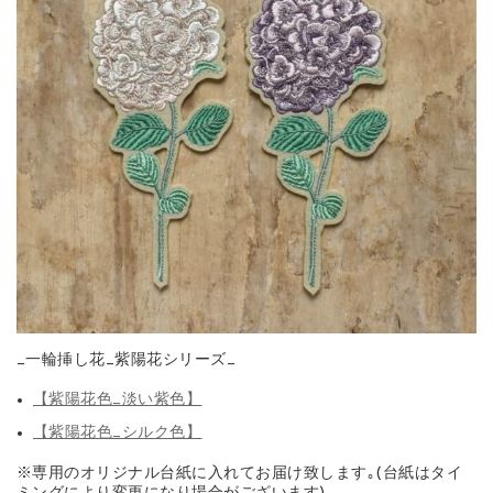
_一輪挿し花_紫陽花シリーズ_
【紫陽花色_淡い紫色】
【紫陽花色_シルク色】
※専用のオリジナル台紙に入れてお届け致します｡(台紙はタイ