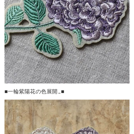
■一輪紫陽花の色展開_■