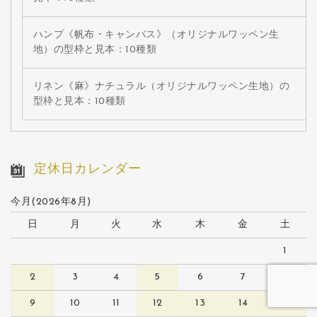
ハンプ《帆布・キャンバス》（オリジナルワッペン生
地）の型枠と見本：10種類
リネン《麻》ナチュラル（オリジナルワッペン生地）の
型枠と見本：10種類
定休日カレンダー
今月(2026年8月)
日
月
火
水
木
金
土
1
2
3
4
5
6
7
8
9
10
11
12
13
14
15