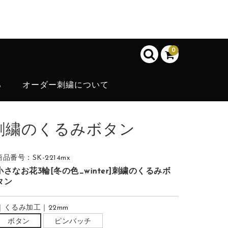
0
ろ
オーダー刺繍について
r]刺繍のくるみボタン
商品番号：SK-2214mx
小さなお花3輪[冬の色_winter]刺繍のくるみボ
タン
｜くるみ加工｜22mm
ボタン
ピンバッチ