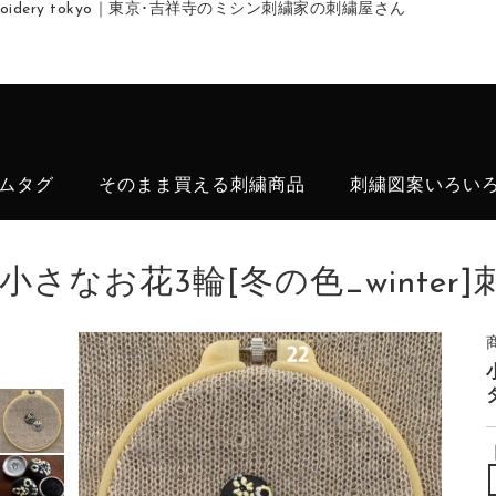
embroidery tokyo｜東京･吉祥寺のミシン刺繍家の刺繍屋さん
ムタグ
そのまま買える刺繍商品
刺繍図案いろい
小さなお花3輪[冬の色_winte