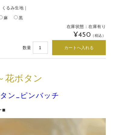
｜くるみ生地｜
麻
黒
在庫状態：
在庫有り
¥450
（税込）
数量
～花ボタン
タン_ピンバッチ
ー■