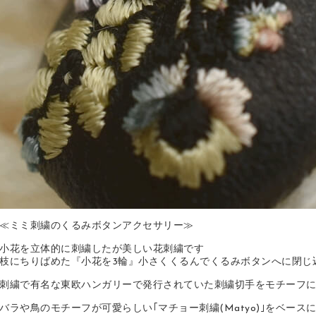
≪ミミ刺繍のくるみボタンアクセサリー≫
小花を立体的に刺繍したが美しい花刺繍です
枝にちりばめた『小花を3輪』小さくくるんでくるみボタンへに閉じ
刺繍で有名な東欧ハンガリーで発行されていた刺繍切手をモチーフ
バラや鳥のモチーフが可愛らしい｢マチョー刺繍(Matyo)｣をベース