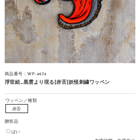
商品番号：WP-4674
浮世絵_黒雲より現る[赤舌]妖怪刺繍ワッペン
ワッペン／種類
赤舌
贈答品
はい