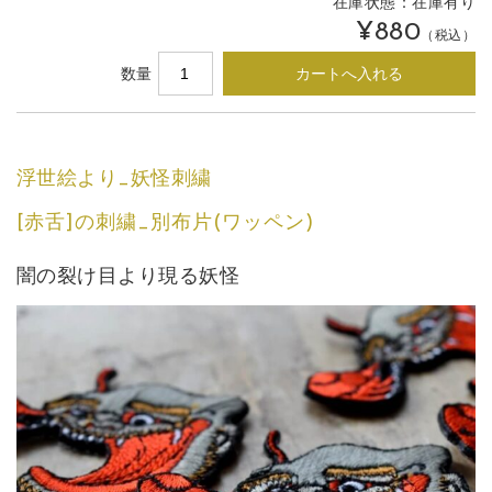
在庫状態：
在庫有り
¥880
（税込）
数量
浮世絵より_妖怪刺繍
[赤舌]の刺繍_別布片(ワッペン)
闇の裂け目より現る妖怪