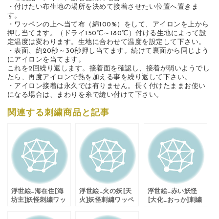
・付けたい布生地の場所を決めて接着させたい位置へ置きま
す。
・ワッペンの上へ当て布（綿100%）をして、アイロンを上から
押し当てます。（ドライ150℃～180℃）付ける生地によって設
定温度は変わります。生地に合わせて温度を設定して下さい。
・表面、約20秒～30秒押し当てます。続けて裏面から同じよう
にアイロンを当てます。
これを2回繰り返します。接着面を確認し、接着が弱いようでし
たら、再度アイロンで熱を加える事を繰り返して下さい。
・アイロン接着は永久では有りません。長く付けたままお使い
になる場合は、まわりを糸で縫い付けて下さい。
関連する刺繍商品と記事
浮世絵_海在住[海
浮世絵_火の妖[天
浮世絵_赤い妖怪
坊主]妖怪刺繍ワッ
火]妖怪刺繍ワッペ
[大化_おっか]刺繍
ペン
ン
ワッペン