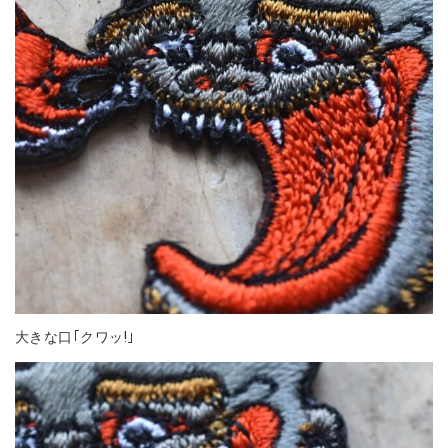
大きな口｢クワッ!｣