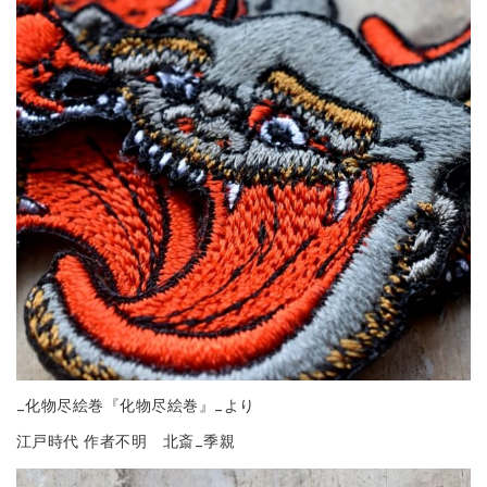
_化物尽絵巻『化物尽絵巻』_より
江戸時代 作者不明 北斎_季親