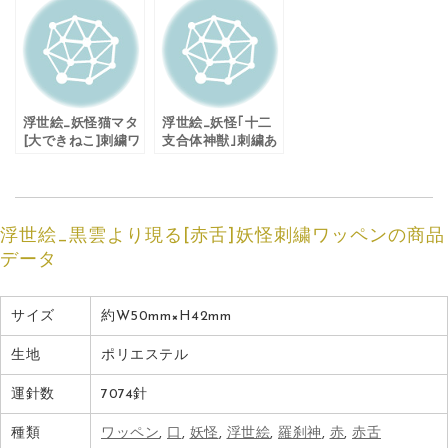
浮世絵_妖怪猫マタ
浮世絵_妖怪｢十二
[大できねこ]刺繍ワ
支合体神獣｣刺繍あ
ッペン
っぷりけ
浮世絵_黒雲より現る[赤舌]妖怪刺繍ワッペンの商品
データ
サイズ
約W50mm×H42mm
生地
ポリエステル
運針数
7074針
種類
ワッペン
,
口
,
妖怪
,
浮世絵
,
羅刹神
,
赤
,
赤舌