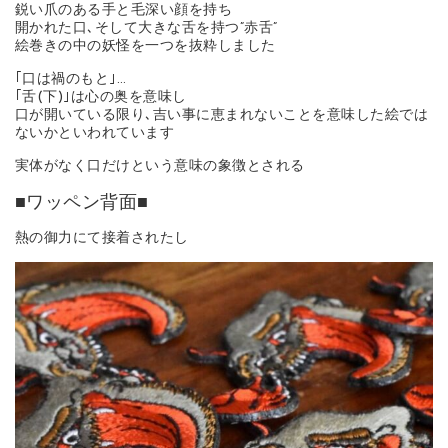
鋭い爪のある手と毛深い顔を持ち
開かれた口､そして大きな舌を持つ”赤舌”
絵巻きの中の妖怪を一つを抜粋しました
｢口は禍のもと｣…
｢舌(下)｣は心の奥を意味し
口が開いている限り､吉い事に恵まれないことを意味した絵では
ないかといわれています
実体がなく口だけという意味の象徴とされる
■ワッペン背面■
熱の御力にて接着されたし