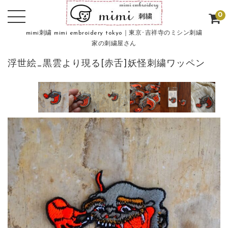
0
mimi刺繍 mimi embroidery tokyo｜東京･吉祥寺のミシン刺繍
家の刺繍屋さん
浮世絵_黒雲より現る[赤舌]妖怪刺繍ワッペン