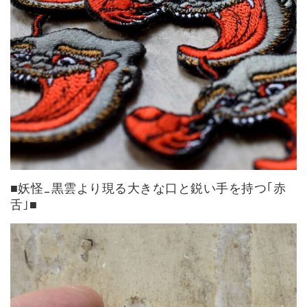
■妖怪_黒雲より現る大きな口と鋭い手を持つ｢赤
舌｣■