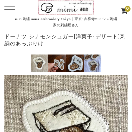
0
mimi刺繍 mimi embroidery tokyo｜東京･吉祥寺のミシン刺繍
家の刺繍屋さん
ドーナツ シナモンシュガー[洋菓子･デザート]刺
繍のあっぷりけ