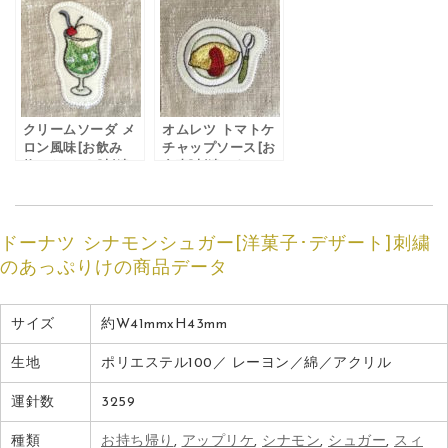
のあっぷりけ
ぷりけ
クリームソーダ メ
オムレツ トマトケ
ロン風味[お飲み
チャップソース[お
物･ドリンク]刺繍の
食事]刺繍のあっぷ
あっぷりけ
りけ
ドーナツ シナモンシュガー[洋菓子･デザート]刺繍
のあっぷりけの商品データ
サイズ
約W41mmxH43mm
生地
ポリエステル100／ レーヨン／綿／アクリル
運針数
3259
種類
お持ち帰り
,
アップリケ
,
シナモン
,
シュガー
,
スィ