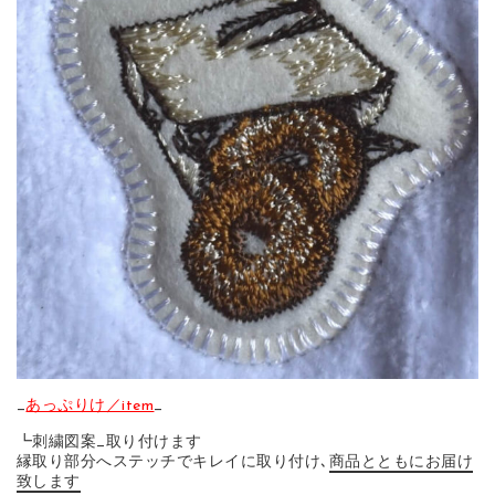
_
あっぷりけ／item
_
┗刺繍図案_取り付けます
縁取り部分へステッチでキレイに取り付け､
商品とともにお届け
致します