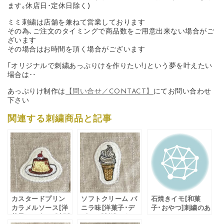
ます｡休店日･定休日除く)
ミミ刺繍は店舗を兼ねて営業しております
その為､ご注文のタイミングで商品数をご用意出来ない場合がご
ざいます
その場合はお時間を頂く場合がございます
｢オリジナルで刺繍あっぷりけを作りたい!｣という夢を叶えたい
場合は‥
あっぷりけ制作は
【問い合せ／CONTACT】
にてお問い合わせ
下さい
関連する刺繍商品と記事
カスタードプリン
ソフトクリーム バ
石焼きイモ[和菓
カラメルソース[洋
ニラ味[洋菓子･デ
子･おやつ]刺繍のあ
菓子･デザート]刺繍
ザート]刺繍のあっ
っぷりけ