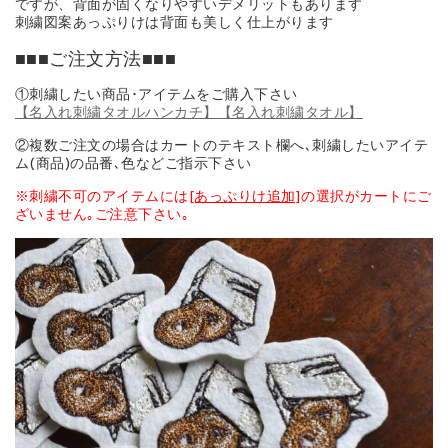
ですが、背面が固くなりやすいデメリットもあります
刺繍図案あっぷりけは背面も美しく仕上がります
■■■ご注文方法■■■
①刺繍したい商品･アイテムをご購入下さい
【名入れ刺繍タオルハンカチ】
【名入れ刺繍タオル】
②複数ご注文の場合はカートのテキスト欄へ､刺繍したいアイテ
ム(商品)の品番､色などご指示下さい
※刺繍不可のアイテムには
[あっぷりけ追加]
の選択がカートにご
ざいません｡ご注意下さい｡