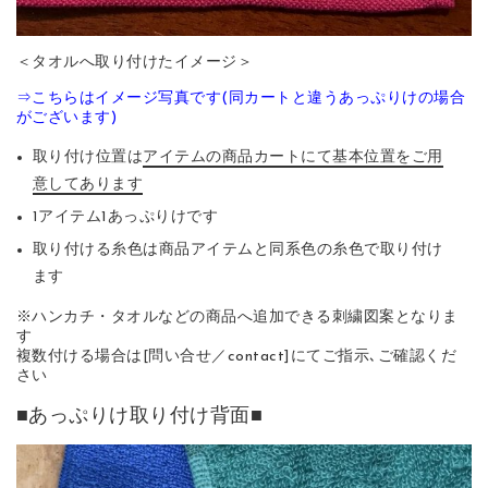
＜タオルへ取り付けたイメージ＞
⇒こちらはイメージ写真です(同カートと違うあっぷりけの場合
がございます)
取り付け位置は
アイテムの商品カートにて基本位置をご用
意してあります
1アイテム1あっぷりけです
取り付ける糸色は商品アイテムと同系色の糸色で取り付け
ます
※ハンカチ・タオルなどの商品へ追加できる刺繍図案となりま
す
複数付ける場合は[問い合せ／contact]にてご指示､ご確認くだ
さい
■あっぷりけ取り付け背面■