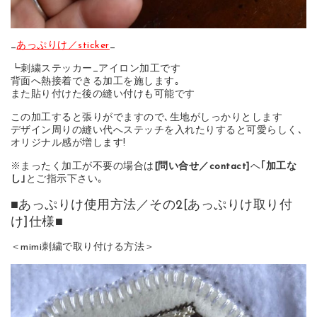
_
あっぷりけ／sticker
_
┗刺繍ステッカー_アイロン加工です
背面へ熱接着できる加工を施します｡
また貼り付けた後の縫い付けも可能です
この加工すると張りがでますので､生地がしっかりとします
デザイン周りの縫い代へステッチを入れたりすると可愛らしく､
オリジナル感が増します!
※まったく加工が不要の場合は
[問い合せ／contact]
へ
｢加工な
し｣
とご指示下さい｡
■あっぷりけ使用方法／その2[あっぷりけ取り付
け]仕様■
＜mimi刺繍で取り付ける方法＞