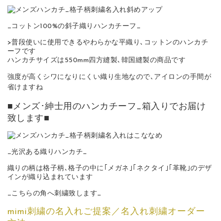
_コットン100%の斜子織りハンカチーフ_
>普段使いに使用できるやわらかな平織り､コットンのハンカチ
ーフです
ハンカチサイズは550mm四方縫製､韓国縫製の商品です
強度が高くシワになりにくい織り生地なので､アイロンの手間が
省けますね
■メンズ･紳士用のハンカチーフ_箱入りでお届け
致します■
_光沢ある織りハンカチ_
織りの柄は格子柄､格子の中に｢メガネ｣｢ネクタイ｣｢革靴｣のデザ
インが織り込まれています
_こちらの角へ刺繍致します_
mimi刺繍の名入れご提案／名入れ刺繍オーダー