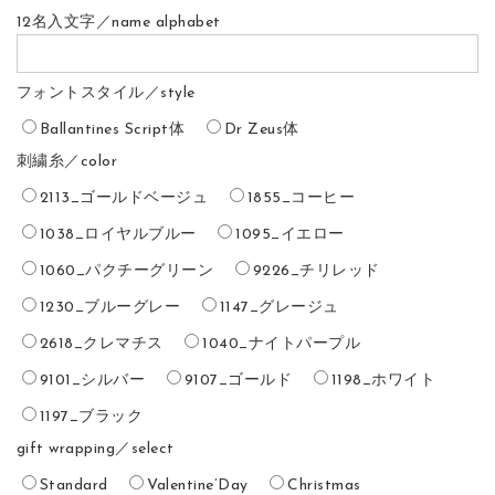
12名入文字／name alphabet
フォントスタイル／style
Ballantines Script体
Dr Zeus体
刺繍糸／color
2113_ゴールドベージュ
1855_コーヒー
1038_ロイヤルブルー
1095_イエロー
1060_パクチーグリーン
9226_チリレッド
1230_ブルーグレー
1147_グレージュ
2618_クレマチス
1040_ナイトパープル
9101_シルバー
9107_ゴールド
1198_ホワイト
1197_ブラック
gift wrapping／select
Standard
Valentine’Day
Christmas