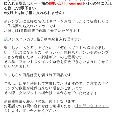
に入れる場合はカート欄の
[問い合せ／contact]
へ1っの箱に入れ
る旨､ご指示下さい
2枚以上は同じ箱に入れられません)
※シンプルに気軽な名入れギフトをお届けしたくて提案したミ
ミ子推薦の名入れハンカチです
お届けは1週間前後で配送させていただきます
※「ちょこっと差し上げたい」「何かのギフトへ追加でほし
い」「記念になるもの」そういった気持ちとハンカチのシンプ
ルさを考慮したネーム刺繍ギフトのご提案です
その為、フォントスタイルや糸色を変更できないようにさせて
いただきました
※こちらの商品は売り切り終了商品です
当店は、店舗と併用して営業しておりますので、ご注文のタイ
ミングで数量が確保出来ない場合がございます
その際、クレジットの場合はご返金させていただきます
※在庫数量が終わり次第、終了となります
お電話でのお問い合わせはご遠慮ください
【お問い合せフォー
ム】
よりお問い合わせください