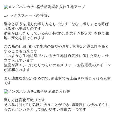
_オックスフォードの特徴_
縦糸と横糸を揃えた織り方をしており「ななこ織り」とも呼ば
れる変化平織りのです
網目がはっきりしているのが特徴で､糸の引き揃え方､本数で生
地に変化を付けられます
この糸の組織､変化で生地の気功や厚地､薄地など通気性を高く
することも出来ます
このような生地組織でハンカチ生地は通気性に優れた織りに仕
立てられています
強度が高くシワになりづらいのもメリット､お洗濯後のアイロン
が緩和されます
また適度な光沢があるので､綿素材でも上品さを感じられる素材
です
織り方は変化平織りです
その為､汚れても気軽に洗うことができ､速乾性にも優れてくれ
るのもハンカチとして扱いやすい理由の一つです