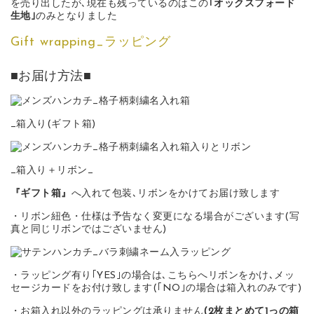
を売り出したが､現在も残っているのはこの
｢オックスフォード
生地｣
のみとなりました
Gift wrapping_ラッピング
■お届け方法■
_箱入り(ギフト箱)
_箱入り＋リボン_
『ギフト箱』
へ入れて包装､リボンをかけてお届け致します
・リボン紐色・仕様は予告なく変更になる場合がございます(写
真と同じリボンではございません)
・ラッピング有り｢YES｣の場合は､こちらへリボンをかけ､メッ
セージカードをお付け致します(｢NO｣の場合は箱入れのみです)
・お箱入れ以外のラッピングは承りません
(2枚まとめて1っの箱