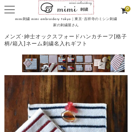
0
mimi刺繍 mimi embroidery tokyo｜東京･吉祥寺のミシン刺繍
家の刺繍屋さん
メンズ･紳士オックスフォードハンカチーフ[格子
柄/箱入]ネーム刺繍名入れギフト