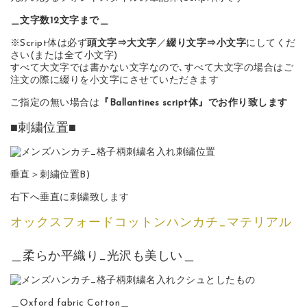
＿文字数12文字まで＿
※Script体は必ず
頭文字⇒大文字
／
綴り文字⇒小文字
にしてくだ
さい(または全て小文字)
すべて大文字では書かない文字なので､すべて大文字の場合はご
注文の際に綴りを小文字にさせていただきます
ご指定の無い場合は
『Ballantines script体』でお作り致します
■刺繍位置■
垂直＞刺繍位置B)
右下へ垂直に刺繍致します
オックスフォードコットンハンカチ_マテリアル
＿柔らか平織り_光沢も美しい＿
＿Oxford fabric Cotton＿