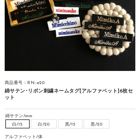
商品番号：RN-a20
綿サテン･リボン刺繍ネームタグ[アルファベット]6枚セ
ット
綿サテン/mm
白/15
白/20
黒/15
黒/20
アルファベット/体