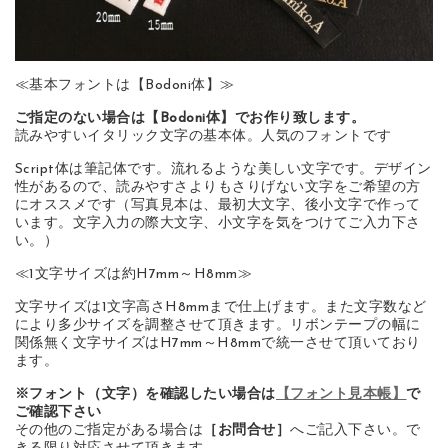
≪基本フォントは【Bodoni体】≫
ご指定のない場合は【Bodoni体】でお作り致します。
読みやすいイタリック文字の基本体。人気のフォントです
Script体は筆記体です。流れるような美しい文字です。デザイン
性があるので、読みやすさよりもさりげない文字をご希望の方
にオススメです（写真見本は、最初大文字、後小文字で作って
います。文字入力の際大文字、小文字を気をつけてご入力下さ
い。）
≪1文字サイズは約H7mm～H8mm≫
文字サイズは1文字高さH8mmまで仕上げます。また文字数など
により多少サイズを調整させて頂きます。リボンテープの幅に
関係無く文字サイズはH7mm～H8mmで統一させて頂いており
ます。
※フォント（文字）を確認したい場合は
【フォント見本帳】
で
ご確認下さい
その他のご指定がある場合は
［お問合せ］
へご記入下さい。で