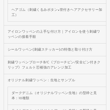
ヘアゴム（刺繍くるみボタン×管付きヘアアクセサリー加
工）
アイロンワッペンの上手な付け方｜アイロンを使う刺繍ワ
ッペンの接着手順
シールワッペン(刺繍ステッカー)の特徴と取り付け方
刺繍ワッペンブローチB/C《ブローチピン/安全ピン付きク
リップ》フェルト芯補強のアレンジ加工
オリジナル刺繍ワッペン：生地とサンプル
ダークデニム（オリジナルワッペン生地）の型枠と見
本：10種類