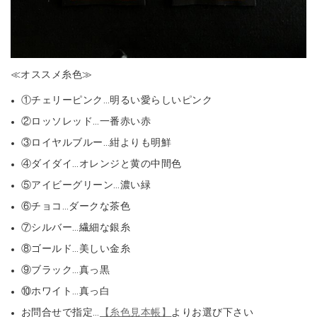
≪オススメ糸色≫
①チェリーピンク…明るい愛らしいピンク
②ロッソレッド…一番赤い赤
③ロイヤルブルー…紺よりも明鮮
④ダイダイ…オレンジと黄の中間色
⑤アイビーグリーン…濃い緑
⑥チョコ…ダークな茶色
⑦シルバー…繊細な銀糸
⑧ゴールド…美しい金糸
⑨ブラック…真っ黒
⑩ホワイト…真っ白
お問合せで指定…
【糸色見本帳】
よりお選び下さい