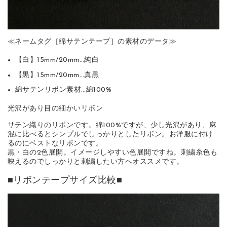
≪ネームタグ［綿サテンテープ］の素材のデータ≫
【白】15mm/20mm…純白
【黒】15mm/20mm…真黒
綿サテンリボン素材…綿100%
光沢があり目の細かいリボン
サテン織りのリボンです。綿100%ですが、少し光沢があり、麻
混に比べるとシンプルでしっかりとしたリボン。お洋服に付け
るのにベストなリボンです。
黒・白の2色展開。イメージしやすい色展開ですね。刺繍糸色も
映えるのでしっかりと刺繍したい方へオススメです。
■リボンテープサイズ比較■