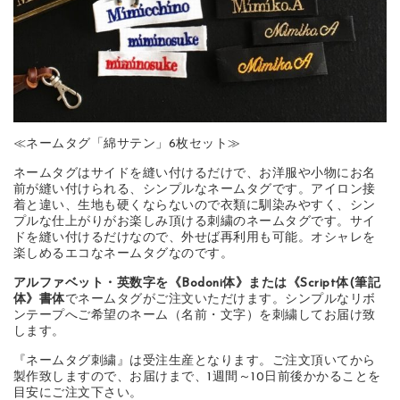
≪ネームタグ「綿サテン」6枚セット≫
ネームタグはサイドを縫い付けるだけで、お洋服や小物にお名
前が縫い付けられる、シンプルなネームタグです。アイロン接
着と違い、生地も硬くならないので衣類に馴染みやすく、シン
プルな仕上がりがお楽しみ頂ける刺繍のネームタグです。サイ
ドを縫い付けるだけなので、外せば再利用も可能。オシャレを
楽しめるエコなネームタグなのです。
アルファベット・英数字を《Bodoni体》または《Script体(筆記
体》書体
でネームタグがご注文いただけます。シンプルなリボ
ンテープへご希望のネーム（名前・文字）を刺繍してお届け致
します。
『ネームタグ刺繍』は受注生産となります。ご注文頂いてから
製作致しますので、お届けまで、1週間～10日前後かかることを
目安にご注文下さい。