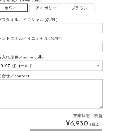
タオル色／Towel collar
ホワイト
アイボリー
ブラウン
バスタオル／イニシャル(名/姓)
ハンドタオル／イニシャル(名/姓)
名入れ糸色／name collar
問合せ／contact
在庫状態：
廃盤
¥6,930
（税込）