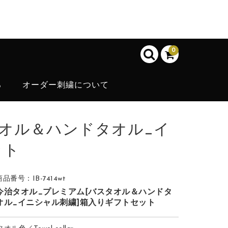
0
ろ
オーダー刺繍について
タオル＆ハンドタオル_イ
ット
商品番号：IB-7414wt
今治タオル_プレミアム[バスタオル＆ハンドタ
オル_イニシャル刺繍]箱入りギフトセット