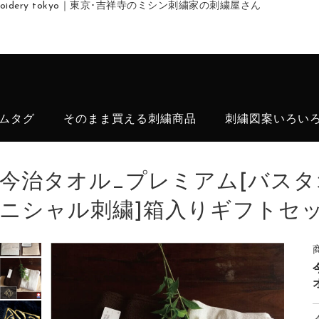
embroidery tokyo｜東京･吉祥寺のミシン刺繍家の刺繍屋さん
ムタグ
そのまま買える刺繍商品
刺繍図案いろい
今治タオル_プレミアム[バス
ニシャル刺繍]箱入りギフトセ