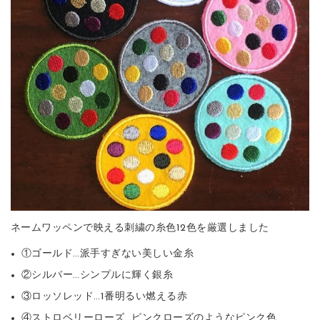
ネームワッペンで映える刺繍の糸色12色を厳選しました
①ゴールド…派手すぎない美しい金糸
②シルバー…シンプルに輝く銀糸
③ロッソレッド…1番明るい燃える赤
④ストロベリーローズ…ピンクローズのようなピンク色