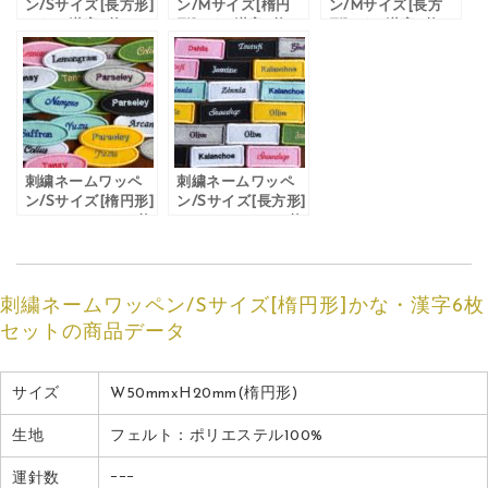
ン/Sサイズ[長方形]
ン/Mサイズ[楕円
ン/Mサイズ[長方
かな・漢字6枚セッ
形]かな･漢字6枚セ
形]かな･漢字6枚セ
ト
ット
ット
刺繍ネームワッペ
刺繍ネームワッペ
ン/Sサイズ[楕円形]
ン/Sサイズ[長方形]
アルファベット6枚
アルファベット6枚
セット
セット
刺繍ネームワッペン/Sサイズ[楕円形]かな・漢字6枚
セットの商品データ
サイズ
W50mmxH20mm(楕円形)
生地
フェルト：ポリエステル100%
運針数
ｰｰｰ