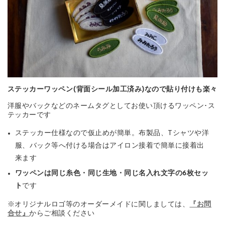
ステッカーワッペン(背面シール加工済み)なので貼り付けも楽々
洋服やバックなどのネームタグとしてお使い頂けるワッペン･ス
テッカーです
ステッカー仕様なので仮止めが簡単。布製品、Tシャツや洋
服、バック等へ付ける場合はアイロン接着で簡単に接着出
来ます
ワッペンは同じ糸色・同じ生地・同じ名入れ文字の6枚セッ
ト
です
※オリジナルロゴ等のオーダーメイドに関しましては、
『お問
合せ』
からご相談ください