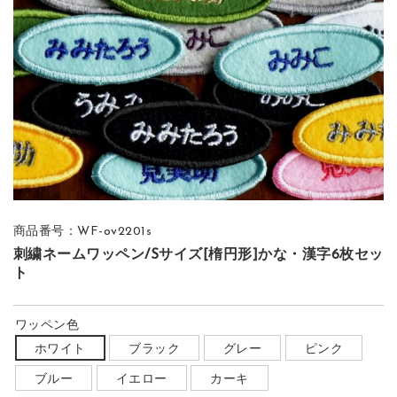
商品番号：WF-ov2201s
刺繍ネームワッペン/Sサイズ[楕円形]かな・漢字6枚セッ
ト
ワッペン色
ホワイト
ブラック
グレー
ピンク
ブルー
イエロー
カーキ