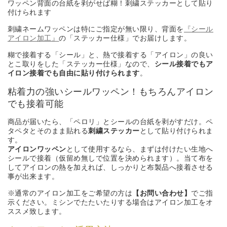
ワッペン背面の台紙を剥がせば糊！刺繍ステッカーとして貼り
付けられます
刺繍ネームワッペンは特にご指定が無い限り、背面を
『シール
アイロン加工』
の「ステッカー仕様」でお届けします。
糊で接着する「シール」と、熱で接着する「アイロン」の良い
とこ取りをした「ステッカー仕様」なので、
シール接着でもア
イロン接着でも自由に貼り付けられます
。
粘着力の強いシールワッペン！もちろんアイロン
でも接着可能
商品が届いたら、「ペロリ」とシールの台紙を剥がすだけ。ペ
タペタとそのまま貼れる
刺繍ステッカー
として貼り付けられま
す。
アイロンワッペン
として使用するなら、まずは付けたい生地へ
シールで接着（仮留め無しで位置を決められます）。当て布を
してアイロンの熱を加えれば、しっかりと布製品へ接着させる
事が出来ます。
※通常のアイロン加工をご希望の方は
【お問い合わせ】
でご指
示ください。ミシンでたたいたりする場合はアイロン加工をオ
ススメ致します。