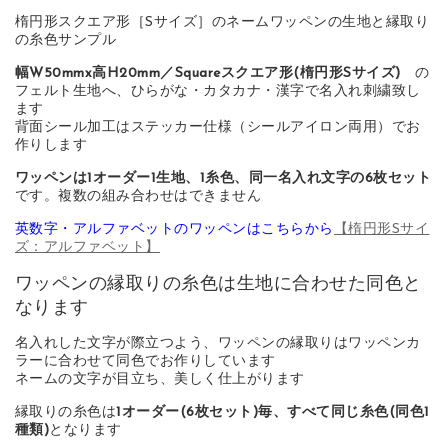
楕円形スクエア形［Sサイズ］のネームワッペンの生地と縁取り
の糸色サンプル
幅W50mmx高H20mm／Squareスクエア形(楕円形Sサイズ)
の
フェルト生地へ、ひらがな・カタカナ・漢字で名入れ刺繍致し
ます
背面シール加工はステッカー仕様（シールアイロン両用）でお
作りします
ワッペンは1オーダー1生地、1糸色、同一名入れ文字の6枚セット
です。複数の組み合わせはできません
英数字・アルファベットのワッペンはこちらから
【楕円形Sサイ
ズ：アルファベット】
ワッペンの縁取りの糸色は生地に合わせた同色と
なります
名入れした文字が際立つよう、ワッペンの縁取りはワッペンカ
ラーに合わせて同色でお作りしています
ネームの文字が目立ち、美しく仕上がります
縁取りの糸色は
1オーダー(6枚セット)毎、すべて同じ糸色(同色1
種類)
となります