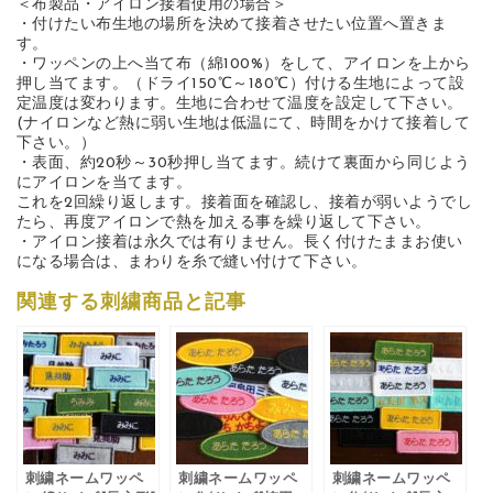
＜布製品・アイロン接着使用の場合＞
・付けたい布生地の場所を決めて接着させたい位置へ置きま
す。
・ワッペンの上へ当て布（綿100%）をして、アイロンを上から
押し当てます。（ドライ150℃～180℃）付ける生地によって設
定温度は変わります。生地に合わせて温度を設定して下さい。
(ナイロンなど熱に弱い生地は低温にて、時間をかけて接着して
下さい。）
・表面、約20秒～30秒押し当てます。続けて裏面から同じよう
にアイロンを当てます。
これを2回繰り返します。接着面を確認し、接着が弱いようでし
たら、再度アイロンで熱を加える事を繰り返して下さい。
・アイロン接着は永久では有りません。長く付けたままお使い
になる場合は、まわりを糸で縫い付けて下さい。
関連する刺繍商品と記事
刺繍ネームワッペ
刺繍ネームワッペ
刺繍ネームワッペ