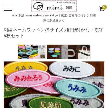
0
mimi刺繍 mimi embroidery tokyo｜東京･吉祥寺のミシン刺繍
家の刺繍屋さん
刺繍ネームワッペン/Sサイズ[楕円形]かな・漢字
6枚セット