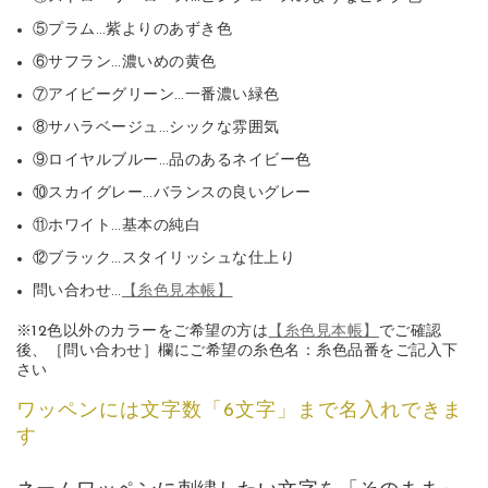
⑤プラム…紫よりのあずき色
⑥サフラン…濃いめの黄色
⑦アイビーグリーン…一番濃い緑色
⑧サハラベージュ…シックな雰囲気
⑨ロイヤルブルー…品のあるネイビー色
⑩スカイグレー…バランスの良いグレー
⑪ホワイト…基本の純白
⑫ブラック…スタイリッシュな仕上り
問い合わせ…
【糸色見本帳】
※12色以外のカラーをご希望の方は
【糸色見本帳】
でご確認
後、［問い合わせ］欄にご希望の糸色名：糸色品番をご記入下
さい
ワッペンには文字数「6文字」まで名入れできま
す