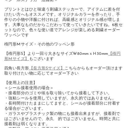
＜シールステッカー活躍術＞
プリントとはひと味違う刺繍ステッカーで、アイテムに差を付
けたい方へもオススメです。オリジナルカラーを作ったり、手
作りの小物や洋服に付ければ、高級感とオリジナル感が増しま
す。大事なものだからこだわって使っていきたいですね。6枚セ
ットなので、色々な使い道でアレンジが楽しめる刺繍オーダー
ワッペンです
楕円形Mサイズ・その他のワッペン形
【楕円形S】より一回り大きなサイズW80mmｘH30mm
【楕円
形Mサイズ】
もございます
四角い長方形
【長方形Sサイズ】
こちらからもオーダー頂けます
取り付けたい物に応じてオーダー下さい
【使用上の注意】
＜シール接着使用の場合＞
・接着部分のゴミや埃を取り除いてから接着して下さい。
・強粘シールを使用していますが、永久的ではありません。
・長時間付けたままにしてますと、シールが接着部分に付着す
る場合がございます。
・ガラスやプラスチック製の物にも接着出来ますが、接着剤で
はございませんので、永久 的ではございません。時間と共に
接着剤は弱くなります。