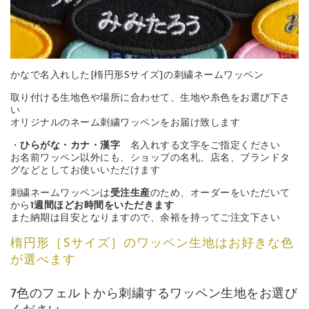
かなで名入れした[楕円形Sサイズ]の刺繍ネームワッペン
取り付ける生地色や場所に合わせて、生地や糸色をお選び下さ
い
オリジナルのネーム刺繍ワッペンをお届け致します
・
ひらがな・カナ・漢字
名入れする文字をご指定ください
お名前ワッペン以外にも、ショップの名札、店名、ブランドタ
グなどとしてお使いいただけます
刺繍ネームワッペンは
受注生産
のため、オーダーをいただいて
から
1週間ほどお時間をいただきます
また納期は目安となりますので、余裕を持ってご注文下さい
楕円形［Sサイズ］のワッペン生地はお好きな色
が選べます
7色のフェルトから刺繍するワッペン生地をお選び