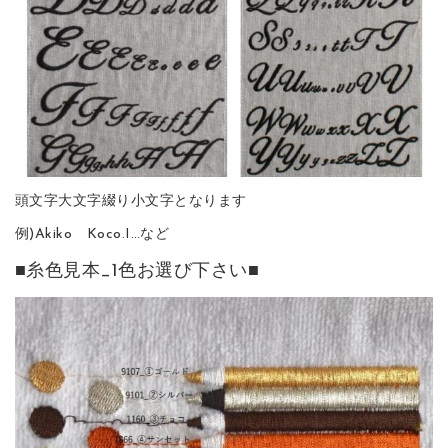
頭文字大文字綴り小文字となります
例)Akiko Koco.I…など
■糸色見本_1色お選び下さい■