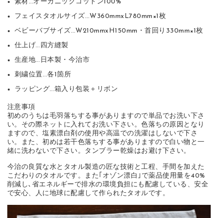
素材…オーガニックコットン100%
フェイスタオルサイズ…W360mmxL780mm×1枚
ベビーバブサイズ…W210mmxH150mm・首回り330mm×1枚
仕上げ…四方縫製
生産地…日本製・今治市
刺繍位置…各1箇所
ラッピング…箱入り包装＋リボン
注意事項
初めのうちは毛羽落ちする事がありますので単品でお洗い下さ
い。その際ネットに入れてお洗い下さい。色落ちの原因となり
ますので、塩素漂白剤の使用や高温での洗濯はしないで下さ
い。また、初めは若干色落ちする事がありますので白い物と一
緒に洗わないで下さい。タンブラー乾燥はお避け下さい。
今治の良質な水とタオル製造の匠な技術と工程、手間を加えた
こだわりのタオルです。また｢オゾン漂白｣で薬品使用量を40%
削減し､省エネルギーで排水の環境負担にも配慮している、安全
で安心、人に地球に配慮して作られたタオルです。