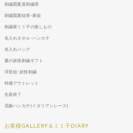
刺繍図案直刺繍用
刺繍図案紋章･家紋
刺繍家ミミ子の推しもの
名入れタオル･ハンカチ
名入れバッグ
夏の妖怪刺繍ギフト
浮世絵･妖怪刺繍
特価アウトレット
生産終了
花嫁ハンカチ(イタリアンレース)
お客様GALLERY＆ミミ子DIARY