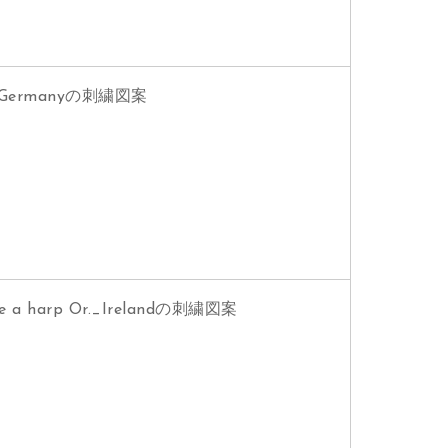
Germanyの刺繍図案
arp Or._Irelandの刺繍図案