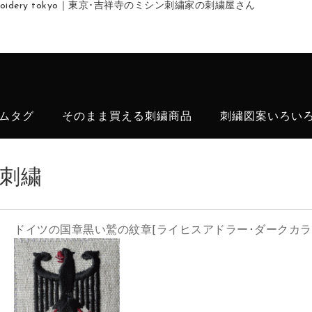
embroidery tokyo｜東京･吉祥寺のミシン刺繍家の刺繍屋さん
ムタグ
そのまま買える刺繍商品
刺繍図案いろい
刺繍
ドイツの国章黒い鷲の紋章[ライヒスアドラー･ダークカラー]Rei