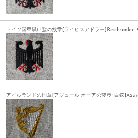
ドイツ国章黒い鷲の紋章[ライヒスアドラー]Reichsadler_
アイルランドの国章[アジュール オーアの竪琴･白弦]Azure a h