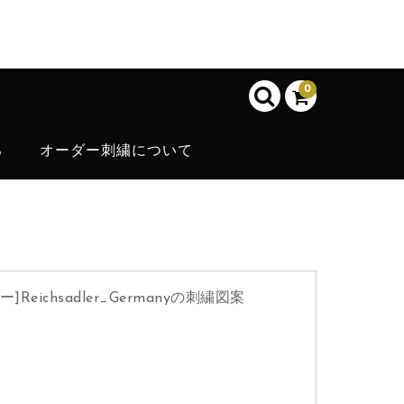
0
ろ
オーダー刺繍について
chsadler_Germanyの刺繍図案