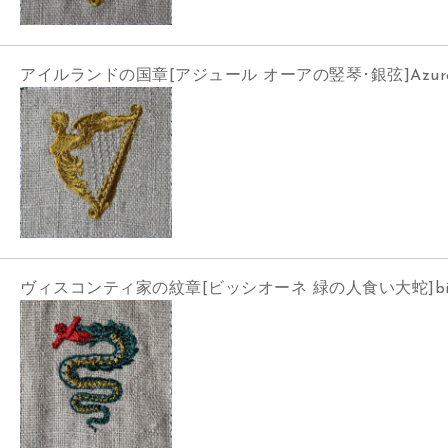
アイルランドの国章[アジュール オーアの竪琴･銀弦]Azure a h
ヴィスコンティ家の紋章[ビッシオーネ 緑の人食い大蛇]bisci