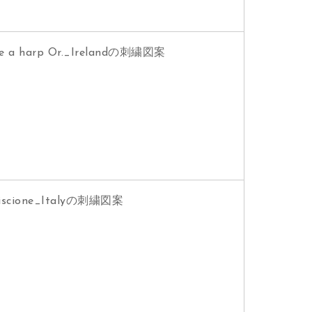
arp Or._Irelandの刺繍図案
one_Italyの刺繍図案