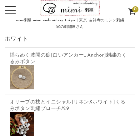
0
mimi刺繍 mimi embroidery tokyo｜東京･吉祥寺のミシン刺繍
家の刺繍屋さん
ホワイト
揺らめく波間の碇[白いアンカー_Anchor]刺繍のく
るみボタン
オリーブの枝とイニシャル[リネンXホワイト]くる
みボタン刺繍ブローチ/29