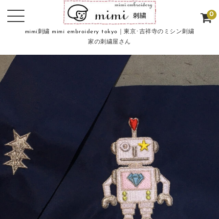
0
mimi刺繍 mimi embroidery tokyo｜東京･吉祥寺のミシン刺繍
家の刺繍屋さん